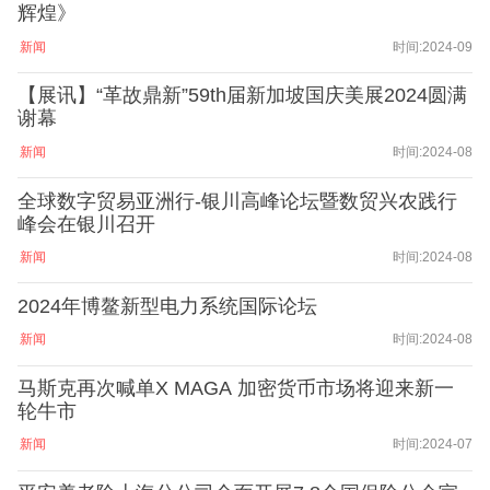
辉煌》
新闻
时间:2024-09
【展讯】“革故鼎新”59th届新加坡国庆美展2024圆满
谢幕
新闻
时间:2024-08
全球数字贸易亚洲行-银川高峰论坛暨数贸兴农践行
峰会在银川召开
新闻
时间:2024-08
2024年博鳌新型电力系统国际论坛
新闻
时间:2024-08
马斯克再次喊单X MAGA 加密货币市场将迎来新一
轮牛市
新闻
时间:2024-07