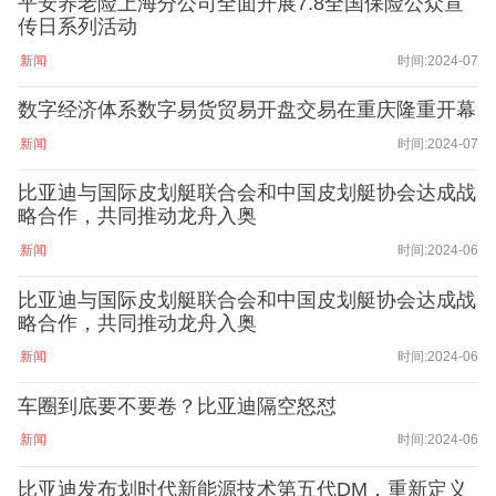
平安养老险上海分公司全面开展7.8全国保险公众宣
传日系列活动
新闻
时间:2024-07
数字经济体系数字易货贸易开盘交易在重庆隆重开幕
新闻
时间:2024-07
比亚迪与国际皮划艇联合会和中国皮划艇协会达成战
略合作，共同推动龙舟入奥
新闻
时间:2024-06
比亚迪与国际皮划艇联合会和中国皮划艇协会达成战
略合作，共同推动龙舟入奥
新闻
时间:2024-06
车圈到底要不要卷？比亚迪隔空怒怼
新闻
时间:2024-06
比亚迪发布划时代新能源技术第五代DM，重新定义